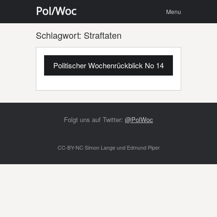
Menu
Skip to
Pol/Woc
Menu
content
Schlagwort:
Straftaten
Politischer Wochenrückblick No 14
Folgt uns auf Twitter:
@PolWoc
CC-BY-NC Simon Lange und Edmund Piper